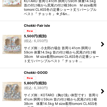
KOTARO 首周り41cm 胴周り59cm 体重14.5kg
首の付け根から尻尾の付け根38cm M size着用
tomoni CLASS冬の定番ショート丈リバーシブル
ベスト『 チョッキ 』☆彡&n…
Chokki-Fair isle
5,500
円
(税別)
(
税込
:
6,050
円
)
サイズ例：小太郎の場合 首周り41cm 胴周り
59cm 体重14.5kg 首の付け根から尻尾の付け根
38cm M size着用tomoni CLASS冬の定番ショー
ト丈リバーシブルベスト『 チョッキ …
Chokki-GOOD
5,800
円
(税別)
(
税込
:
6,380
円
)
サイズ例：KOTARO（胸が浅い体型です） 首周り
41cm 胴周り59cm 首の付け根から尻尾の付け根
38cm 体重14.5kg M size着用tomoni CLASS冬