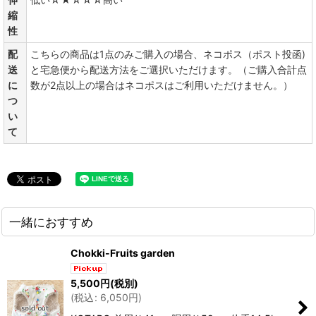
縮
性
配
こちらの商品は1点のみご購入の場合、ネコポス（ポスト投函)
送
と宅急便から配送方法をご選択いただけます。（ご購入合計点
に
数が2点以上の場合はネコポスはご利用いただけません。）
つ
い
て
一緒におすすめ
Chokki-Fruits garden
5,500
円
(税別)
(
税込
:
6,050
円
)