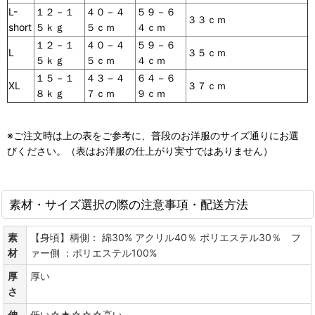
L-
１２－１
４０－４
５９－６
３３ｃｍ
short
５ｋｇ
５ｃｍ
４ｃｍ
１２－１
４０－４
５９－６
L
３５ｃｍ
５ｋｇ
５ｃｍ
４ｃｍ
１５－１
４３－４
６４－６
XL
３７ｃｍ
８ｋｇ
７ｃｍ
９ｃｍ
※ご注文時は上の表をご参考に、普段のお洋服のサイズ通りにお選
びください。（表はお洋服の仕上がり実寸ではありません）
素材・サイズ選択の際の注意事項・配送方法
素
【身頃】柄側： 綿30% アクリル40％ ポリエステル30％ フ
材
ァー側 ：ポリエステル100%
厚
厚い
さ
伸
低い☆★☆☆☆高い