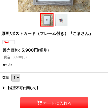
原画/ポストカード（フレーム付き）『こまさん』
販売価格
:
5,900
円
(税別)
(
税込
:
6,490
円
)
☆
:
3s
数量
:
【返品不可に関して】
カートに入れる