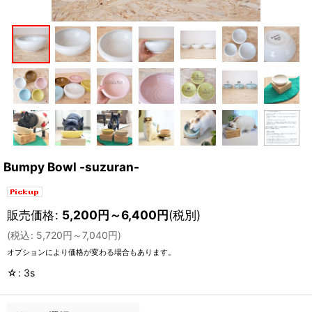
Bumpy Bowl -suzuran-
販売価格
:
5,200
円
～6,400
円
(税別)
(
税込
:
5,720
円
～7,040
円
)
オプションにより価格が変わる場合もあります。
☆
:
3s