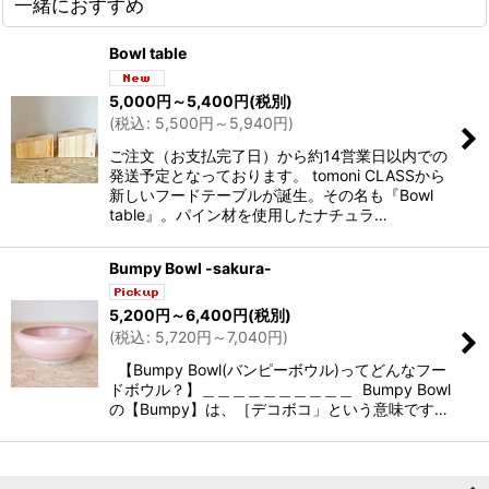
一緒におすすめ
Bowl table
5,000
円
～5,400
円
(税別)
(
税込
:
5,500
円
～5,940
円
)
ご注文（お支払完了日）から約14営業日以内での
発送予定となっております。 tomoni CLASSから
新しいフードテーブルが誕生。その名も『Bowl
table』。パイン材を使用したナチュラ…
Bumpy Bowl -sakura-
5,200
円
～6,400
円
(税別)
(
税込
:
5,720
円
～7,040
円
)
【Bumpy Bowl(バンピーボウル)ってどんなフー
ドボウル？】＿＿＿＿＿＿＿＿＿＿ Bumpy Bowl
の【Bumpy】は、［デコボコ」という意味です…