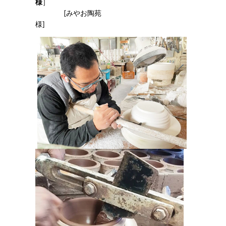
様
］
[みやお陶苑
様]