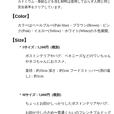
カドミウム・亜鉛などを含む材料は使用しておらず人間と同じ
安全基準をクリアしています。
【
Color
】
カラーはペールブルー(Pale blue)・ブラウン(Brown)・ピン
ク(Pink)・イエロー(Yellow)・ホワイト(White)の５色展開。
【
Size
】
・
Sサイズ：5,200円（税別）
ボストンテリアやパグ、ペキニーズなどのワンちゃん
やネコちゃんにおススメ。
直径：約16cm 深さ：約5cm フードストッパー(渕の返
し)：約1cm
・
Mサイズ：5,800円（税別）
ちょっとお顔がしっかりしたボストンテリアやパグ、
お顔が少し小さめ〜普通くらいのフレンチブルドッグ