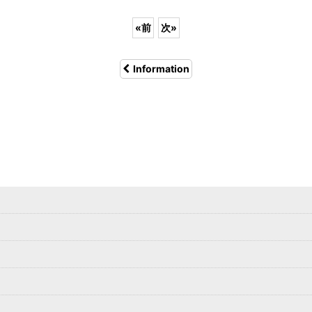
«
前
次
»
Information