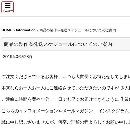
メニュー
HOME
>
Information
>
商品の製作＆発送スケジュールについてのご案内
商品の製作＆発送スケジュールについてのご案内
2019
06
28
年
月
日
ご注文くださっているお客様、いつも大変長くお待たせしてしま
本来ならお一人お一人にご連絡させていただきたいのですが 少人
ご連絡に時間を費やす分、一日でも早くお届けできるように 作業
こちらのインフォメーションやメールマガジン、 インスタグラム
誠に申し訳ございませんが、何卒ご理解の程よろしくお願い申し