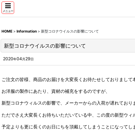
メニュー
HOME
>
Information
>
新型コロナウイルスの影響について
新型コロナウイルスの影響について
2020
04
29
年
月
日
ご注文の皆様、商品のお届けを大変長くお待たせしておりまして本当
お洋服の製作にあたり、資材の補充をするのですが、
新型コロナウィルスの影響で、メーカーからの入荷が遅れており
ただでさえ大変長くお待ちいただいている中、この度の新型ウィ
予定よりも更に長くのお日にちを頂戴してしまうことになってし