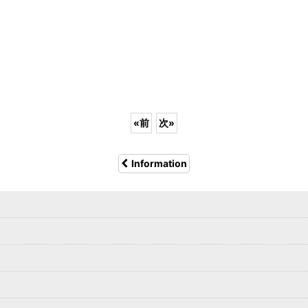
«
前
次
»
Information