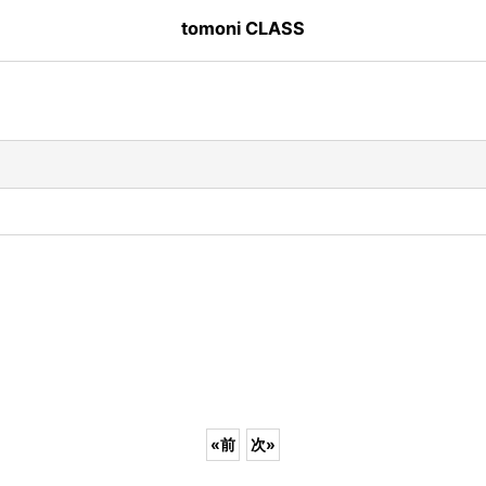
tomoni CLASS
«
前
次
»