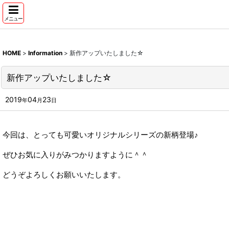
メニュー
HOME
>
Information
>
新作アップいたしました☆
新作アップいたしました☆
2019
04
23
年
月
日
今回は、とっても可愛いオリジナルシリーズの新柄登場♪
ぜひお気に入りがみつかりますように＾＾
どうぞよろしくお願いいたします。