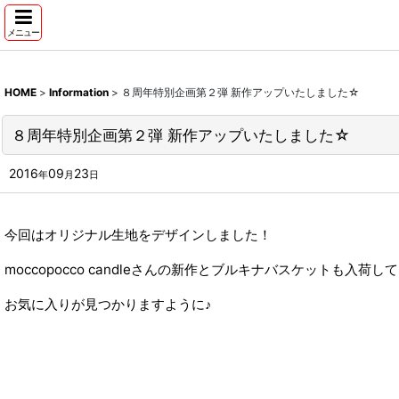
メニュー
HOME
>
Information
>
８周年特別企画第２弾 新作アップいたしました☆
８周年特別企画第２弾 新作アップいたしました☆
2016
09
23
年
月
日
今回はオリジナル生地をデザインしました！
moccopocco candleさんの新作とブルキナバスケットも入荷
お気に入りが見つかりますように♪